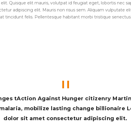
lit. Quisque elit mauris, volutpat id feugiat eget, lobortis nec s
etur adipiscing elit. Mauris non risus sem. Aliquam vulputate elit
at tincidunt felis. Pellentesque habitant morbi tristique senect
nges tAction Against Hunger citizenry Marti
malaria, mobilize lasting change billionaire
dolor sit amet consectetur adipiscing elit.