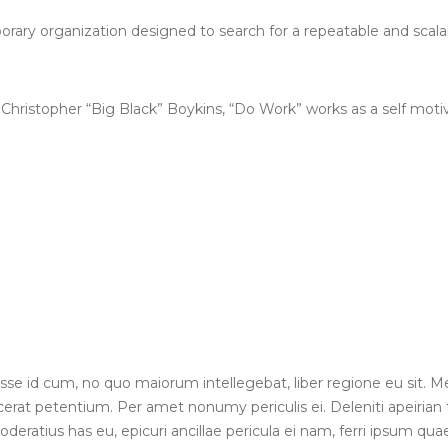
rary organization designed to search for a repeatable and scala
ristopher “Big Black” Boykins, “Do Work” works as a self motiva
isse id cum, no quo maiorum intellegebat, liber regione eu sit. Me
lacerat petentium. Per amet nonumy periculis ei. Deleniti apeiri
atius has eu, epicuri ancillae pericula ei nam, ferri ipsum qua