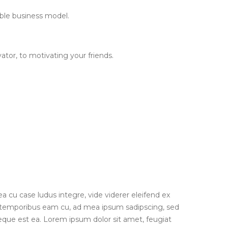
ble business model.
tor, to motivating your friends.
a cu case ludus integre, vide viderer eleifend ex
an temporibus eam cu, ad mea ipsum sadipscing, sed
eque est ea. Lorem ipsum dolor sit amet, feugiat