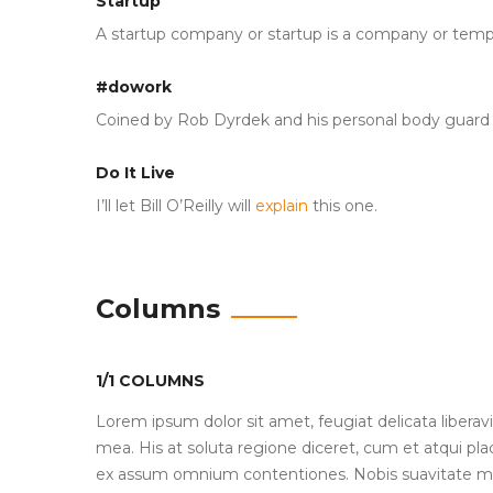
Startup
A startup company or startup is a company or tempo
#dowork
Coined by Rob Dyrdek and his personal body guard Ch
Do It Live
I’ll let Bill O’Reilly will
explain
this one.
Columns
1/1 COLUMNS
Lorem ipsum dolor sit amet, feugiat delicata liberav
mea. His at soluta regione diceret, cum et atqui p
ex assum omnium contentiones. Nobis suavitate moder